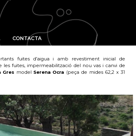
OTIGA
GALERIA
CONTACTA
A
CONTACTA
ants fuites d’aigua i amb revestiment inicial de
 les fuites, impermeabilització del nou vas i canvi de
 Gres
model
Serena Ocra
(peça de mides 62,2 x 31