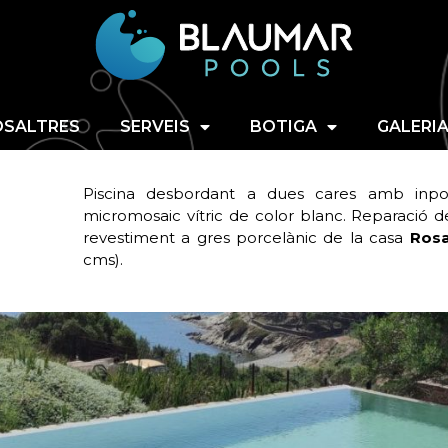
NOSALTRES
SERVEIS
B
SALTRES
SERVEIS
BOTIGA
GALERI
Piscina desbordant a dues cares amb inport
micromosaic vítric de color blanc. Reparació de
revestiment a gres porcelànic de la casa
Rosa
cms).