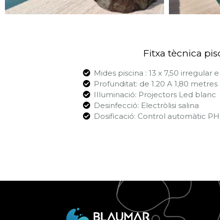
Fitxa tècnica pis
Mides piscina : 13 x 7,50 irregular 
Profunditat: de 1.20 A 1,80 metres
Il·luminació: Projectors Led blanc
Desinfecció: Electròlisi salina
Dosificació: Control automàtic PH