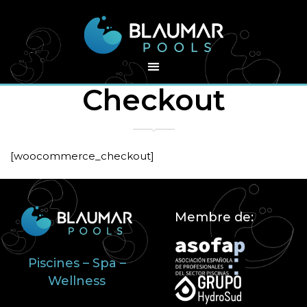
Checkout
[woocommerce_checkout]
Membre de:
Piscines – Spa –
Wellness