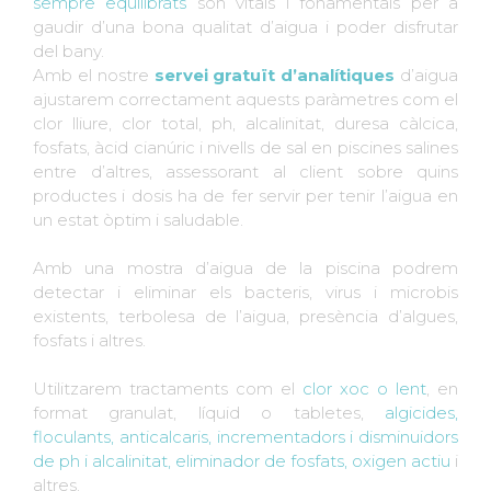
sempre equilibrats
són vitals i fonamentals per a
gaudir d’una bona qualitat d’aigua i poder disfrutar
del bany.
Amb el nostre
servei gratuït d’analítiques
d’aigua
ajustarem correctament aquests paràmetres com el
clor lliure, clor total, ph, alcalinitat, duresa càlcica,
fosfats, àcid cianúric i nivells de sal en piscines salines
entre d’altres, assessorant al client sobre quins
productes i dosis ha de fer servir per tenir l’aigua en
un estat òptim i saludable.
Amb una mostra d’aigua de la piscina podrem
detectar i eliminar els bacteris, virus i microbis
existents, terbolesa de l’aigua, presència d’algues,
fosfats i altres.
Utilitzarem tractaments com el
clor xoc o lent
, en
format granulat, líquid o tabletes,
algicides,
floculants, anticalcaris, incrementadors i disminuidors
de ph i alcalinitat, eliminador de fosfats, oxigen actiu
i
altres.