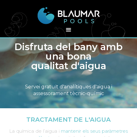
Disfruta del bany amb
una bona
qualitat d'aigua
Servei gratuït d'analítiques d'aigua i
assessorament tècnic-químic
TRACTAMENT DE L'AIGUA
La química de l’aigua i
mantenir els seus paràmetres