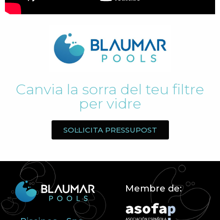
Canvia la sorra del teu filtre
per vidre
SOL·LICITA PRESSUPOST
Membre de: