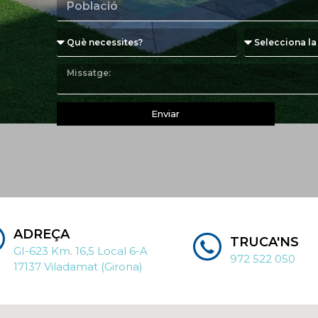
Enviar
ADREÇA
TRUCA'NS
GI-623 Km. 16,5 Local 6-A
972 522 050
17137 Viladamat (Girona)