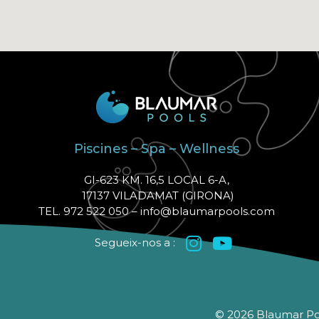
Piscines – Spa – Wellness
GI-623 KM. 16,5 LOCAL 6-A,
17137 VILADAMAT (GIRONA)
TEL. 972 522 050 –
info@blaumarpools.com
Segueix-nos a :
© 2026 Blaumar Pool