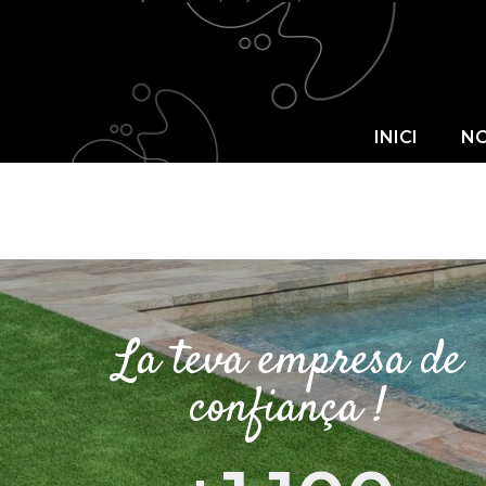
INICI
INICI
NO
La teva empresa de
confiança !