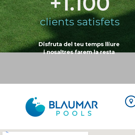
+
1.100
clients satisfets
Disfruta de
l teu temps lliure
i nosaltres farem la resta