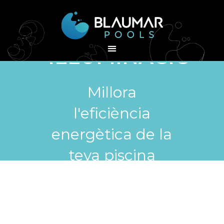
IL·LUMINACIÓ
Millora
l'eficiència
energètica de la
teva piscina