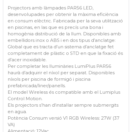
Projectors amb làmpades PAR56 LED,
desenvolupades per obtenir la màxima eficiència
en consum elèctric. Fabricada per la seva utilització
en piscinas, en las que es precís una bona i
homogènia distribució de la llum. Disponibles amb
embellidors inox o ABS i en dos tipus d’anclatge:
Global que es tracta d’un sistema d’anclatge fet
completament de plàstic o STD en que la fixació és
d’acer inoxidable.
Per completar les lluminàries LumiPlus PAR56
haurà d’adquirir el níxol per separat. Disponibles
níxols per piscina de formigó i piscina
prefabricada/liner/panells.
El model Wireless és compatible amb el Lumiplus
Control Motion.
Els projectors s’han d’instal·lar sempre submergits
en agua.
Potència Consum versió V1 RGB Wireless: 27W (37
VA)
Alimentació: 12Vac