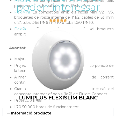
FlexiSlim
: És compatible amb els acoplaments dels
poden interessar
projectors Flat, ExtraFlat i Slim d’AstralPool.
FlexiMini
: És compatible amb els níxols Mini V2 i V3,
broquetes de rosca interna de 1″1/2, cables de 63 mm





o 2″, tubs D63 PN6 i PN10 o tubs D50 PN10.
FlexiRapid
: És compatible amb qualsevol broqueta
amb rosca interior de 1″ 1/2.
Avantatges:
Major eficiència energètica
Projectors de grans prestacions amb la incorporació de
la tecnologia Top Quality Lighting (TQL)
Alimentats amb fonts d’alimentació de corrent
contínua (24VDC).
Gran control sobre la gamma amb la inclusió del
concepte internet of pools (IoP) de Fluidra Connect.
LUMIPLUS FLEXISLIM BLANC
Protecció IP68
L70 50.000 hores de funcionament
Informació producte