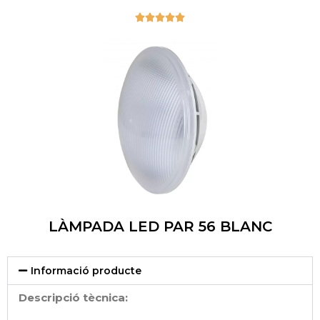





LÀMPADA LED PAR 56 BLANC
Informació producte
Descripció tècnica: