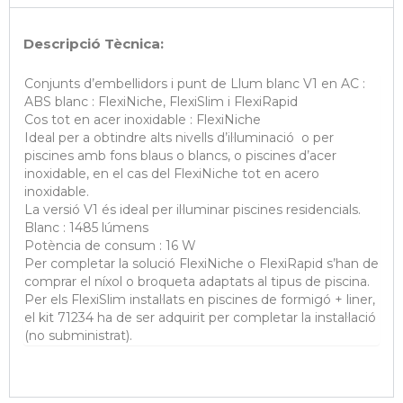
Descripció Tècnica:
Conjunts d’embellidors i punt de Llum blanc V1 en AC :
ABS blanc : FlexiNiche, FlexiSlim i FlexiRapid
Cos tot en acer inoxidable : FlexiNiche
Ideal per a obtindre alts nivells d’il·luminació o per
piscines amb fons blaus o blancs, o piscines d’acer
inoxidable, en el cas del FlexiNiche tot en acero
inoxidable.
La versió V1 és ideal per il·luminar piscines residencials.
Blanc : 1485 lúmens
Potència de consum : 16 W
Per completar la solució FlexiNiche o FlexiRapid s’han de
comprar el níxol o broqueta adaptats al tipus de piscina.
Per els FlexiSlim instal·lats en piscines de formigó + liner,
el kit 71234 ha de ser adquirit per completar la instal·lació
(no subministrat).