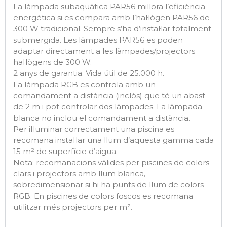
La làmpada subaquàtica PAR56 millora l’eficiència
energètica si es compara amb l’hal·lògen PAR56 de
300 W tradicional. Sempre s’ha d’instal·lar totalment
submergida. Les làmpades PAR56 es poden
adaptar directament a les làmpades/projectors
hal·lògens de 300 W.
2 anys de garantia. Vida útil de 25.000 h.
La làmpada RGB es controla amb un
comandament a distància (inclòs) que té un abast
de 2 m i pot controlar dos làmpades. La làmpada
blanca no inclou el comandament a distància.
Per il·luminar correctament una piscina es
recomana instal·lar una llum d’aquesta gamma cada
15 m² de superfície d’aigua.
Nota: recomanacions vàlides per piscines de colors
clars i projectors amb llum blanca,
sobredimensionar si hi ha punts de llum de colors
RGB. En piscines de colors foscos es recomana
utilitzar més projectors per m².