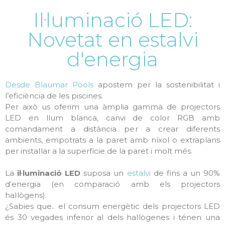
Il·luminació LED:
Novetat en estalvi
d'energia
Desde Blaumar Pools
apostem per la sostenibilitat i
l’eficiència de les piscines.
Per això us oferim una àmplia gamma de projectors
LED en llum blanca, canvi de color RGB amb
comandament a distància per a crear diferents
ambients, empotrats a la paret amb níxol o extraplans
per instal·lar a la superfície de la paret i molt més.
La
il·luminació LED
suposa un
estalvi
de fins a un 90%
d’energia (en comparació amb els projectors
hal·lògens).
¿Sabies que.. el consum energètic dels projectors LED
és 30 vegades inferior al dels hal·lògenes i ténen una