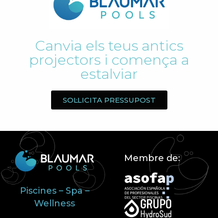
Canvia els teus antics
projectors i comença a
estalviar
SOL·LICITA PRESSUPOST
Membre de:
Piscines – Spa –
Wellness