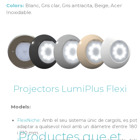
Colors:
Blanc, Gris clar, Gris antracita, Beige, Acer
Inoxidable.
Projectors LumiPlus Flexi
Models:
FlexiNiche
: Amb el seu sistema únic de cargols, es pot
adaptar a qualsevol níxol amb un diàmetre d’entre 180
Productes que et
i 230 mm.