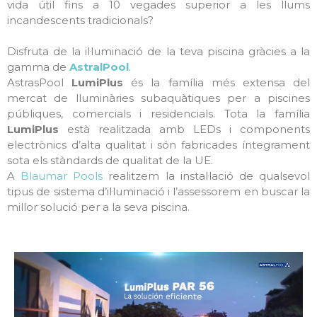
vida útil fins a 10 vegades superior a les llums
incandescents tradicionals?
Disfruta de la il·luminació de la teva piscina gràcies a la
gamma de
AstralPool
.
AstrasPool
LumiPlus
és la família més extensa del
mercat de lluminàries subaquàtiques per a piscines
públiques, comercials i residencials. Tota la família
LumiPlus
està realitzada amb LEDs i components
electrònics d’alta qualitat i són fabricades íntegrament
sota els stàndards de qualitat de la UE.
A
Blaumar Pools
realitzem la instal·lació de qualsevol
tipus de sistema d’il·luminació i l’assessorem en buscar la
millor solució per a la seva piscina.