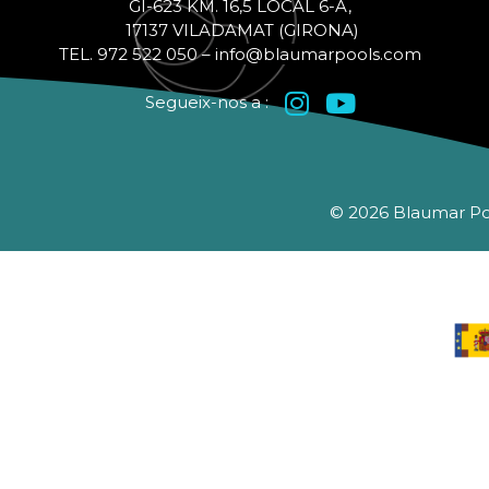
GI-623 KM. 16,5 LOCAL 6-A,
17137 VILADAMAT (GIRONA)
TEL. 972 522 050 –
info@blaumarpools.com
Segueix-nos a :
© 2026 Blaumar Pool