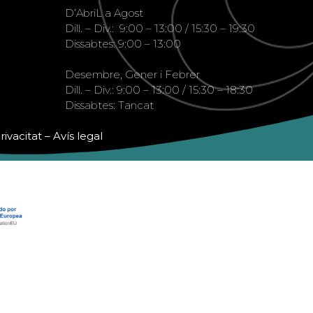
D’AbriL a Agost
Dill. – Div.: 9:00 – 13:00 / 15:30 – 19:30
Dissabtes: 9:00 – 13:00
Desembre, Gener i Febrer
Dill. – Div.: 9:00 – 13:00 / 15:30 – 18:30
Dissabtes: Tancat
rivacitat
–
Avís legal