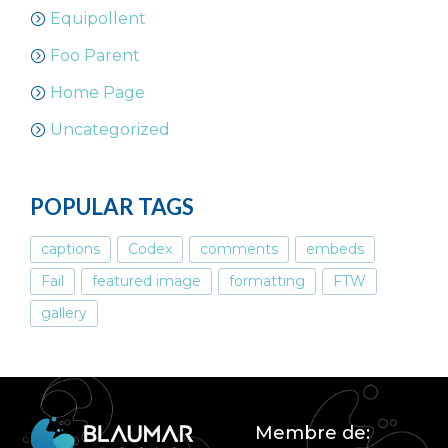
Equipollent
Foo Parent
Home Page
Uncategorized
POPULAR TAGS
captions
Codex
comments
embeds
Fail
featured image
formatting
FTW
gallery
Membre de: