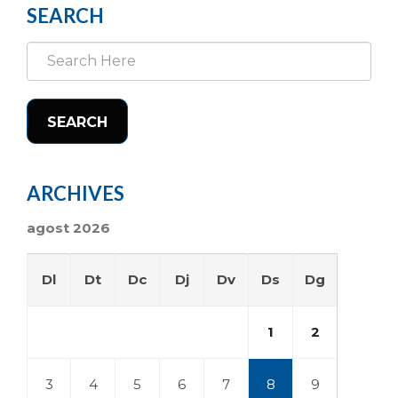
SEARCH
SEARCH
ARCHIVES
agost 2026
Dl
Dt
Dc
Dj
Dv
Ds
Dg
1
2
3
4
5
6
7
8
9