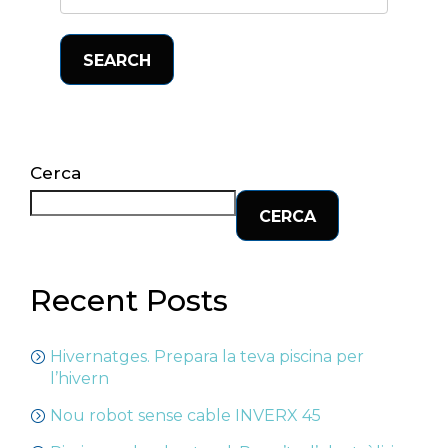
SEARCH
Cerca
CERCA
Recent Posts
Hivernatges. Prepara la teva piscina per
l’hivern
Nou robot sense cable INVERX 45